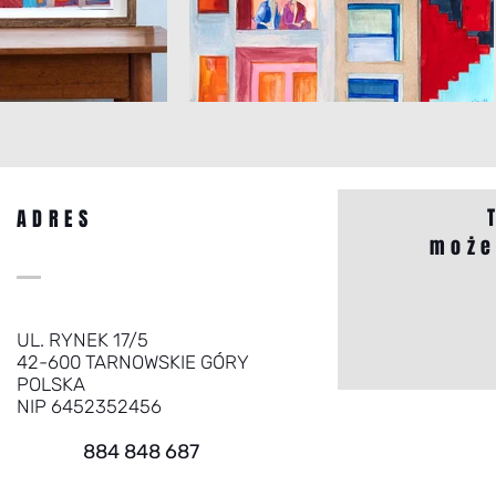
ADRES
może
UL. RYNEK 17/5
42-600 TARNOWSKIE GÓRY
POLSKA
NIP 6452352456
884 848 687