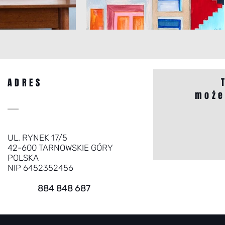
ADRES
może
UL. RYNEK 17/5
42-600 TARNOWSKIE GÓRY
POLSKA
NIP 6452352456
884 848 687