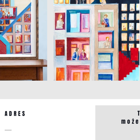
ADRES
może