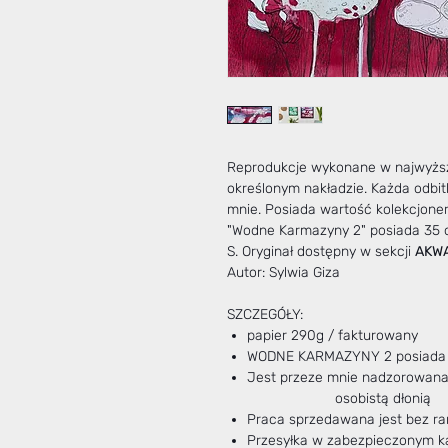
Reprodukcje wykonane w najwyższe
określonym nakładzie. Każda odbit
mnie. Posiada wartość kolekcjone
"Wodne Karmazyny 2" posiada 35 od
S. Oryginał dostępny w sekcji
AKW
Autor: Sylwia Giza
SZCZEGÓŁY:
papier 290g / fakturowany
WODNE KARMAZYNY 2 posiada t
Jest przeze mnie nad
osobistą dłonią
Praca sprzedawana jest bez r
Przesyłka w zabezpieczonym k