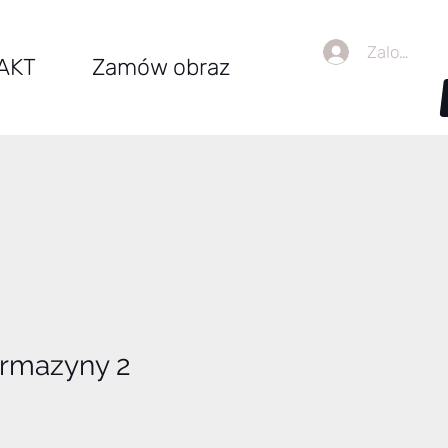
Zaloguj się
AKT
Zamów obraz
rmazyny 2
na