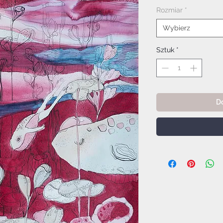
Ra
Rozmiar
*
Wybierz
Sztuk
*
D