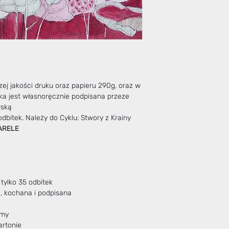
j jakości druku oraz papieru 290g, oraz w
ka jest własnoręcznie podpisana przeze
rską
bitek. Należy do Cyklu: Stwory z Krainy
ARELE
ylko 35 odbitek
zorowana, kochana i podpisana
amy
artonie