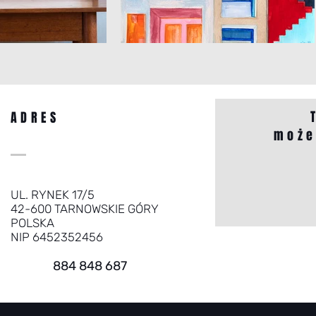
ADRES
może
UL. RYNEK 17/5
42-600 TARNOWSKIE GÓRY
POLSKA
NIP 6452352456
884 848 687