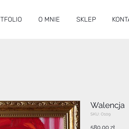
TFOLIO
O MNIE
SKLEP
KONT
Walencja
SKU: O109
Cena
580,00 zł