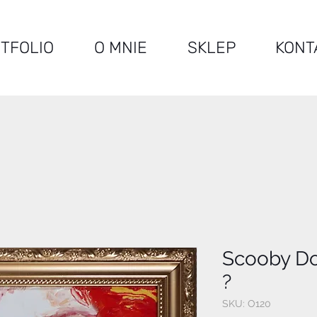
TFOLIO
O MNIE
SKLEP
KONT
Scooby Do
?
SKU: O120