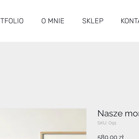
TFOLIO
O MNIE
SKLEP
KONT
Nasze mom
SKU: O91
Cena
580,00 zł