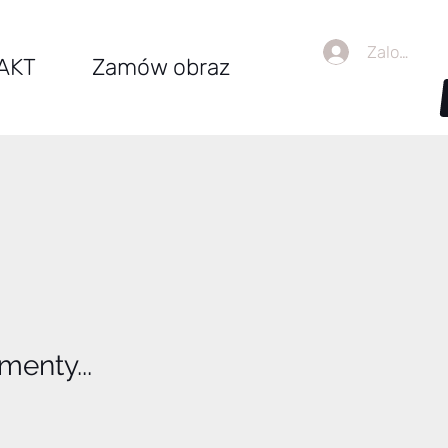
Zaloguj się
AKT
Zamów obraz
enty...