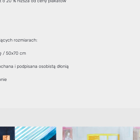
st o 20 % niższa od ceny plakatów
ujących rozmiarach:
nę / 50x70 cm
chana i podpisana osobistą dłonią
onie