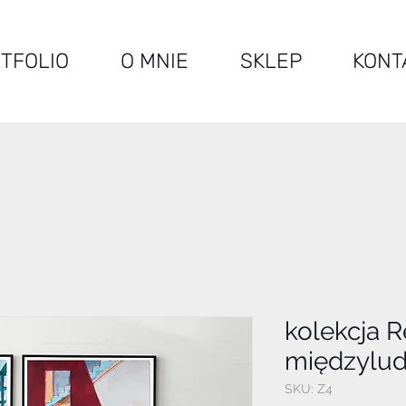
TFOLIO
O MNIE
SKLEP
KONT
kolekcja R
międzylud
SKU: Z4