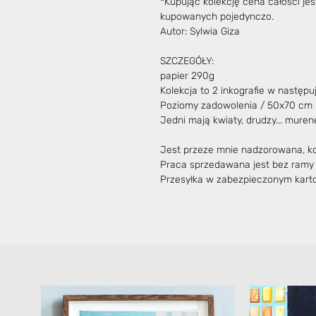
*Kupując kolekcję cena całości je
kupowanych pojedynczo.
Autor: Sylwia Giza
SZCZEGÓŁY:
papier 290g
Kolekcja to 2 inkografie w następ
Poziomy zadowolenia / 50x70 cm
Jedni mają kwiaty, drudzy... mure
Jest przeze mnie nadzorowana, ko
Praca sprzedawana jest bez ramy
Przesyłka w zabezpieczonym kart