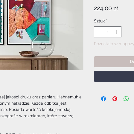
Cena
224,00 zł
Sztuk
*
Pozostało w magazy
D
ej jakości druku oraz papieru Hahnemuhle
onym nakładzie. Każda odbitka jest
nie. Posiada wartość kolekcjonerską
Inkografie w rozmiarach, które stworzą