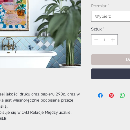
Rab
Rozmiar
*
Wybierz
Sztuk
*
D
j jakości druku oraz papieru 290g, oraz w
ka jest własnoręcznie podpisana przeze
ską.
isuje się w cykl Relacje Międzyludzkie.
ELE