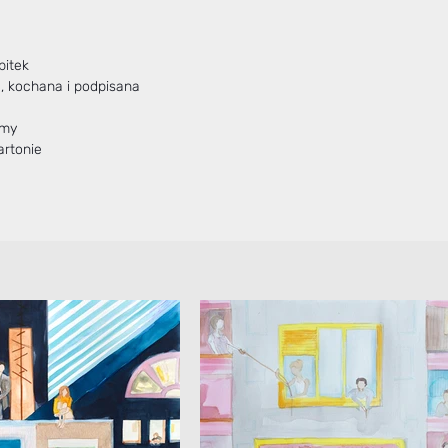
bitek
zorowana, kochana i podpisana
amy
artonie