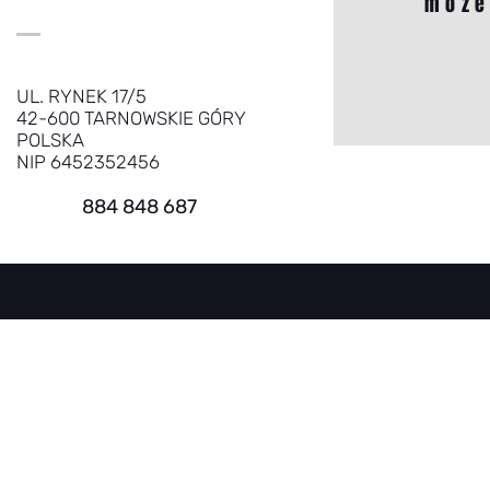
może
UL. RYNEK 17/5
42-600 TARNOWSKIE GÓRY
POLSKA
NIP 6452352456
884 848 687