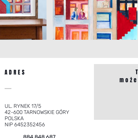
ADRES
może
UL. RYNEK 17/5
42-600 TARNOWSKIE GÓRY
POLSKA
NIP 6452352456
884 848 687