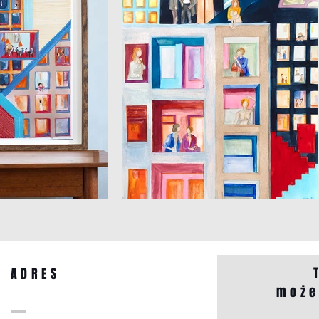
ADRES
może