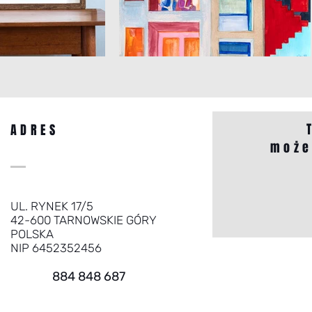
ADRES
może
UL. RYNEK 17/5
42-600 TARNOWSKIE GÓRY
POLSKA
NIP 6452352456
884 848 687