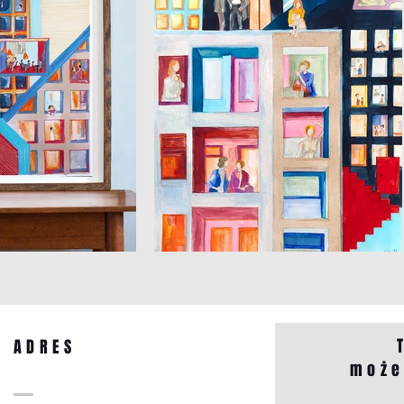
ADRES
może