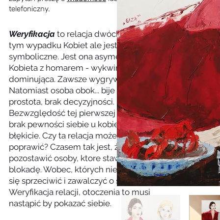
telefoniczny.
Weryfikacja
to relacja dwóch osób w
tym wypadku Kobiet ale jest to tylko
symboliczne. Jest ona asymetryczna.
Kobieta z homarem - wykwintna,
dominująca. Zawsze wygrywająca.
Natomiast osoba obok... bije od niej
prostota, brak decyzyjności.
Bezwzględość tej pierwszej kształtuje
brak pewności siebie u kobiety w
błękicie. Czy ta relacja może się
poprawić? Czasem tak jest, że musimy
pozostawić osoby, ktore stawiają w nas
blokadę. Wobec, których nie potrafimy
się sprzeciwić i zawalczyć o siebie.
Weryfikacja relacji, otoczenia to musi
nastąpić by pokazać siebie.