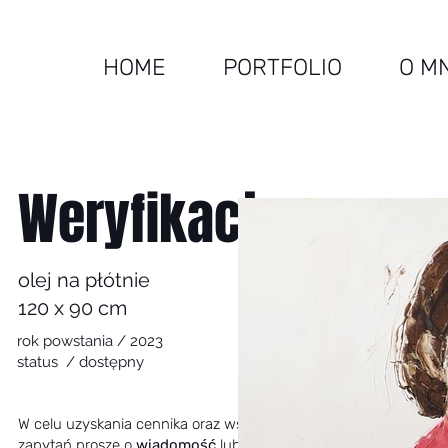
HOME
PORTFOLIO
O M
Weryfikacja
olej na płótnie
120 x 90 cm
rok powstania / 2023
status / dostępny
W celu uzyskania cennika oraz wszelkich
zapytań proszę o
wiadomość
lub kontakt