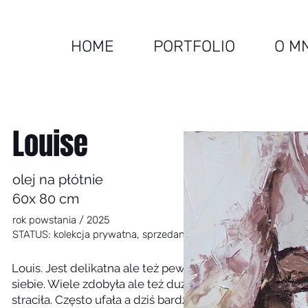
HOME
PORTFOLIO
O M
Louise
olej na płótnie
60x 80 cm
rok powstania / 2025
STATUS: kolekcja prywatna, sprzedany
Louis. Jest delikatna ale też pewna
siebie. Wiele zdobyła ale też dużo
straciła. Często ufała a dziś bardzo