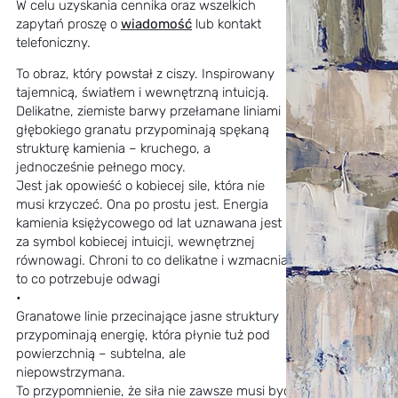
W celu uzyskania cennika oraz wszelkich
zapytań proszę o
wiadomość
lub kontakt
telefoniczny.
To obraz, który powstał z ciszy. Inspirowany
tajemnicą, światłem i wewnętrzną intuicją.
Delikatne, ziemiste barwy przełamane liniami
głębokiego granatu przypominają spękaną
strukturę kamienia – kruchego, a
jednocześnie pełnego mocy.
Jest jak opowieść o kobiecej sile, która nie
musi krzyczeć. Ona po prostu jest. Energia
kamienia księżycowego od lat uznawana jest
za symbol kobiecej intuicji, wewnętrznej
równowagi. Chroni to co delikatne i wzmacnia
to co potrzebuje odwagi
•
Granatowe linie przecinające jasne struktury
przypominają energię, która płynie tuż pod
powierzchnią – subtelna, ale
niepowstrzymana.
To przypomnienie, że siła nie zawsze musi być