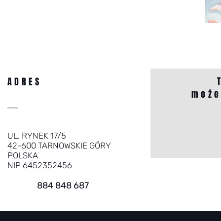
ADRES
może
UL. RYNEK 17/5
42-600 TARNOWSKIE GÓRY
POLSKA
NIP 6452352456
884 848 687