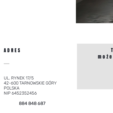
ADRES
może
UL. RYNEK 17/5
42-600 TARNOWSKIE GÓRY
POLSKA
NIP 6452352456
884 848 687