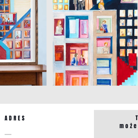
ADRES
może