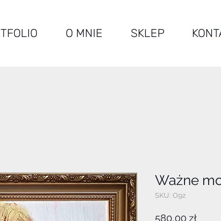
TFOLIO
O MNIE
SKLEP
KONT
Ważne m
SKU: O92
Cena
580,00 zł