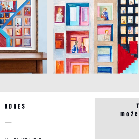
ADRES
może