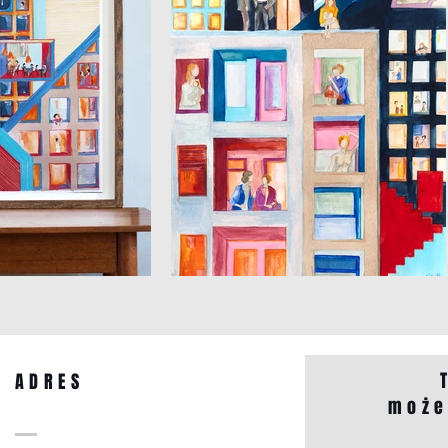
ADRES
może