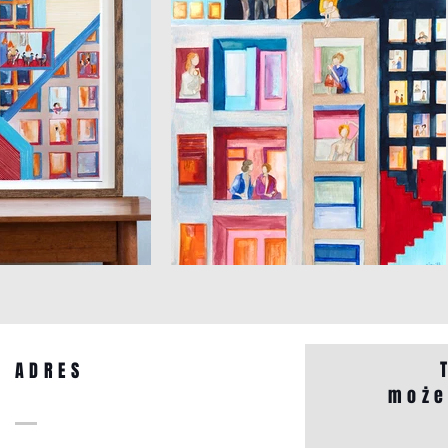
ADRES
może